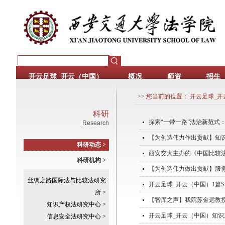
开云足球_开云（中国）
概况
师资
招生
>> 您当前的位置：
开云足球_开
培训
科研
探索“一带一路”法治新范式
Research
【为创造伟力作出贡献】知
科研动态 >
西安交大主办的《中国比较法
科研机构 >
【为创造伟力做出贡献】服务
丝绸之路国际法与比较法研究
开云足球_开云（中国）1篇
所 >
【智库之声】我院苏金远教授
知识产权法研究中心 >
开云足球_开云（中国）知识
信息安全法研究中心 >