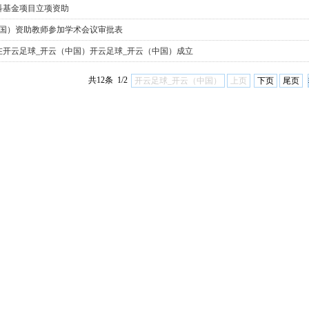
社科基金项目立项资助
中国）资助教师参加学术会议审批表
开云足球_开云（中国）开云足球_开云（中国）成立
共12条 1/2
开云足球_开云（中国）
上页
下页
尾页