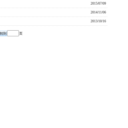
2015/07/09
2014/11/06
2013/10/16
页