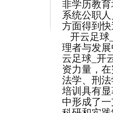
非学历教育
系统公职人
方面得到
快
开云足球
理者与发展
云足球_开
资力量，在
法学、刑法
培训具有显
中形成了一
科研和实践