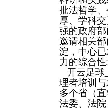
批法哲学、
厚、学科交
强的政府部
邀请相关部
淀，中心已
力的综合性
开云足球
理者培训与
多个省（直
法委、法院