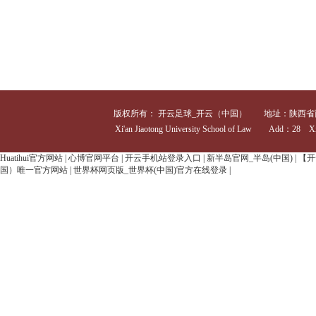
版权所有： 开云足球_开云（中国） 地址：陕西省西安市咸宁西路
Xi'an Jiaotong University School of Law Add：28 Xia
Huatihui官方网站
|
心博官网平台
|
开云手机站登录入口
|
新半岛官网_半岛(中国)
|
【开
国）唯一官方网站
|
世界杯网页版_世界杯(中国)官方在线登录
|