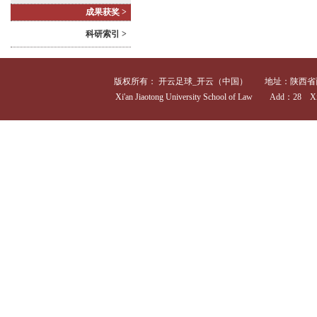
成果获奖 >
科研索引 >
版权所有： 开云足球_开云（中国） 地址：陕西省西安市咸宁西路
Xi'an Jiaotong University School of Law Add：28 Xia