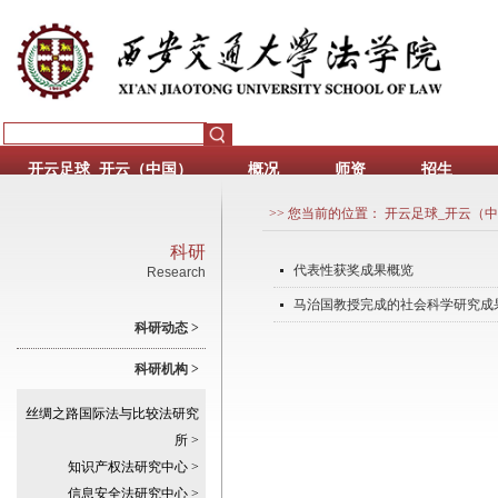
开云足球_开云（中国）
概况
师资
招生
>> 您当前的位置：
开云足球_开云（
培训
科研
代表性获奖成果概览
Research
马治国教授完成的社会科学研究成
科研动态 >
科研机构 >
丝绸之路国际法与比较法研究
所 >
知识产权法研究中心 >
信息安全法研究中心 >