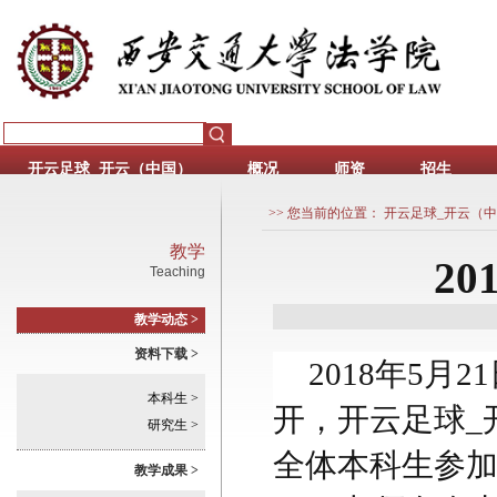
开云足球_开云（中国）
概况
师资
招生
>> 您当前的位置：
开云足球_开云（
培训
教学
2
Teaching
教学动态 >
资料下载 >
2018
年5月2
本科生 >
开，开云足球_
研究生 >
全体本科生参
教学成果 >