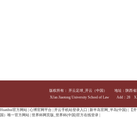
版权所有： 开云足球_开云（中国） 地址：陕西省西安市咸宁西路
Xi'an Jiaotong University School of Law Add：28 Xia
Huatihui官方网站
|
心博官网平台
|
开云手机站登录入口
|
新半岛官网_半岛(中国)
|
【开
国）唯一官方网站
|
世界杯网页版_世界杯(中国)官方在线登录
|