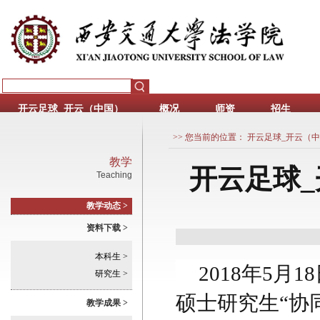
开云足球_开云（中国）
概况
师资
招生
>> 您当前的位置：
开云足球_开云（
培训
教学
开云足球
Teaching
教学动态 >
资料下载 >
本科生 >
2018
年5月1
研究生 >
硕士研究生“协
教学成果 >