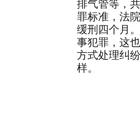
排气管等，共
罪标准，法
缓刑四个月
事犯罪，这也
方式处理纠纷
样。