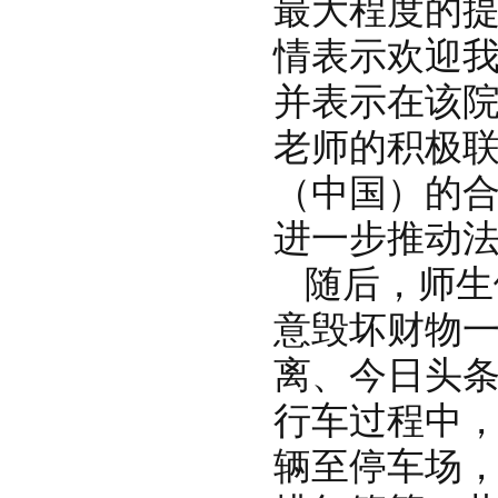
最大程度的
情表示欢迎
并表示在该
老师的积极联
（中国）的
进一步推动
随后，师生
意毁坏财物一
离、今日头
行车过程中
辆至停车场