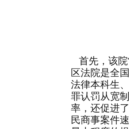
首先，该院
区法院是全国
法律本科生
罪认罚从宽
率，还促进
民商事案件